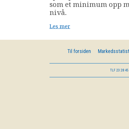
som et minimum opp me
nivå.
Les mer
Til forsiden
Markedsstatist
TLF
23 28 45