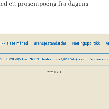
d ett prosentpoeng fra dagens
ikk siste måned
Bransjestandarder
Næringspolitikk
A
 50
EPOST
vff@vff.no
ADRESSE
Hansteens gate 2, 0253 Oslo (se kart)
Personvernpolic
2026 © VFF