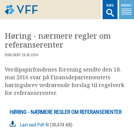
TIL FORSIDEN
Høring - nærmere regler om
referanserenter
LOGG INN MEDLEMSNETT
PUBLISERT 26.05.2016
MARKEDSSTATISTIKK
Verdipapirfondenes forening sendte den 18.
mai 2016 svar på Finansdepartementets
FONDSDATA
høringsbrev vedrørende forslag til regelverk
for referanserenter.
BRANSJENORMER
HØRING - NÆRMERE REGLER OM REFERANSERENTER
AKTUELT
Last ned Pdf-fil
(30,474 KB)