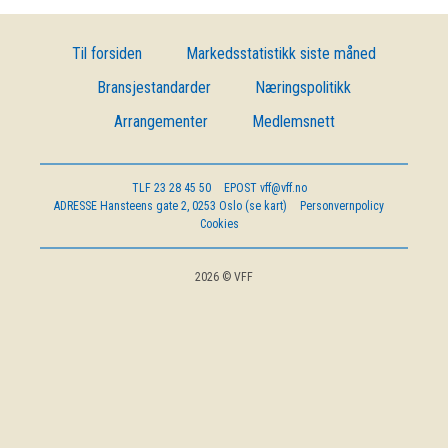
OM VFF
Til forsiden
Markedsstatistikk siste måned
DEN LILLE FONDSHÅNDBOKEN
Bransjestandarder
Næringspolitikk
Arrangementer
Medlemsnett
IN ENGLISH
TLF
23 28 45 50
EPOST
vff@vff.no
ADRESSE
Hansteens gate 2, 0253 Oslo (se kart)
Personvernpolicy
Cookies
2026 © VFF