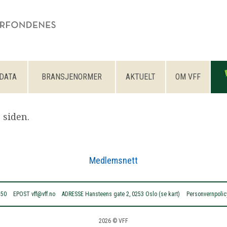
DATA
BRANSJENORMER
AKTUELT
OM VFF
 siden.
Medlemsnett
 50
EPOST
vff@vff.no
ADRESSE
Hansteens gate 2, 0253 Oslo (se kart)
Personvernpolic
2026 © VFF