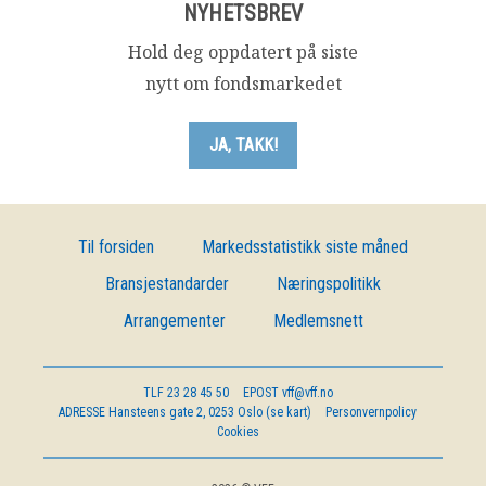
NYHETSBREV
Hold deg oppdatert på siste
nytt om fondsmarkedet
JA, TAKK!
Til forsiden
Markedsstatistikk siste måned
Bransjestandarder
Næringspolitikk
Arrangementer
Medlemsnett
TLF
23 28 45 50
EPOST
vff@vff.no
ADRESSE
Hansteens gate 2, 0253 Oslo (se kart)
Personvernpolicy
Cookies