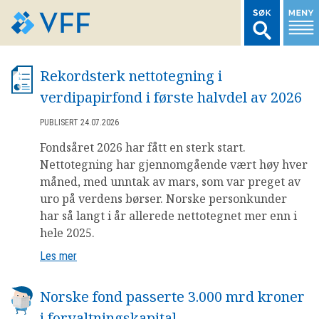
TIL FORSIDEN
Rekordsterk nettotegning i
verdipapirfond i første halvdel av 2026
LOGG INN MEDLEMSNETT
PUBLISERT 24.07.2026
Fondsåret 2026 har fått en sterk start.
MARKEDSSTATISTIKK
Nettotegning har gjennomgående vært høy hver
måned, med unntak av mars, som var preget av
FONDSDATA
uro på verdens børser. Norske personkunder
har så langt i år allerede nettotegnet mer enn i
hele 2025.
BRANSJENORMER
Les mer
AKTUELT
Norske fond passerte 3.000 mrd kroner
i forvaltningskapital