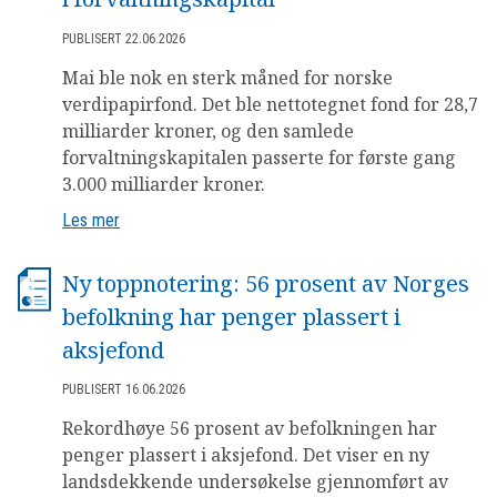
OM VFF
PUBLISERT 22.06.2026
Mai ble nok en sterk måned for norske
DEN LILLE FONDSHÅNDBOKEN
verdipapirfond. Det ble nettotegnet fond for 28,7
milliarder kroner, og den samlede
IN ENGLISH
forvaltningskapitalen passerte for første gang
3.000 milliarder kroner.
Les mer
Ny toppnotering: 56 prosent av Norges
befolkning har penger plassert i
aksjefond
PUBLISERT 16.06.2026
Rekordhøye 56 prosent av befolkningen har
penger plassert i aksjefond. Det viser en ny
landsdekkende undersøkelse gjennomført av