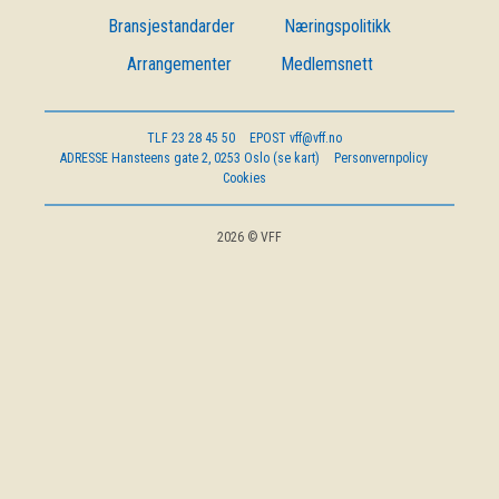
OM VFF
Bransjestandarder
Næringspolitikk
Arrangementer
Medlemsnett
DEN LILLE FONDSHÅNDBOKEN
TLF
23 28 45 50
EPOST
vff@vff.no
IN ENGLISH
ADRESSE
Hansteens gate 2, 0253 Oslo (se kart)
Personvernpolicy
Cookies
2026 © VFF