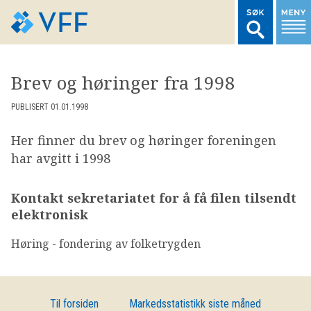
TIL FORSIDEN
Brev og høringer fra 1998
LOGG INN MEDLEMSNETT
PUBLISERT 01.01.1998
Her finner du brev og høringer foreningen
MARKEDSSTATISTIKK
har avgitt i 1998
FONDSDATA
Kontakt sekretariatet for å få filen tilsendt
elektronisk
BRANSJENORMER
Høring - fondering av folketrygden
AKTUELT
Til forsiden
Markedsstatistikk siste måned