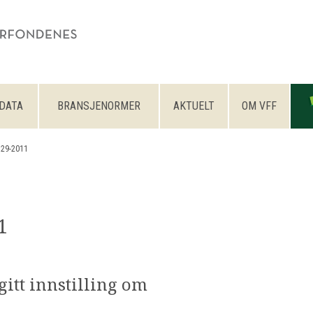
DATA
BRANSJENORMER
AKTUELT
OM VFF
 29-2011
1
itt innstilling om