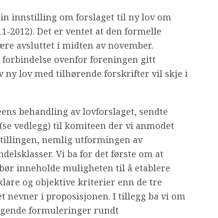
n innstilling om forslaget til ny lov om
011-2012). Det er ventet at den formelle
være avsluttet i midten av november.
forbindelse ovenfor foreningen gitt
v ny lov med tilhørende forskrifter vil skje i
ens behandling av lovforslaget, sendte
l (se vedlegg) til komiteen der vi anmodet
stillingen, nemlig utformingen av
elsklasser. Vi ba for det første om at
bør inneholde muligheten til å etablere
lare og objektive kriterier enn de tre
nevner i proposisjonen. I tillegg ba vi om
igende formuleringer rundt