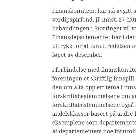
Finanskomiteen har nå avgitt si
verdipapirfond, jf. Innst. 27 (2
behandlingen i Stortinget vil 
Finansdepartementet har i den 
uttrykk for at ikrafttredelsen a
løpet av desember.
I forbindelse med finanskomite
foreningen et skriftlig innspil
den om å ta opp ett tema i inn
forskriftsbestemmelsene om and
forskriftsbestemmelsene også 
andelsklasser basert på andre k
eksemplene som departementet 
at departementets noe forurol