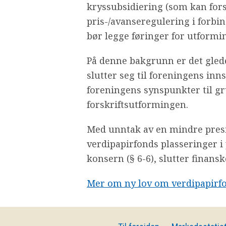
kryssubsidiering (som kan fors
pris-/avanseregulering i forbi
bør legge føringer for utformi
På denne bakgrunn er det glede
slutter seg til foreningens in
foreningens synspunkter til g
forskriftsutformingen.
Med unntak av en mindre presis
verdipapirfonds plasseringer i
konsern (§ 6-6), slutter finansk
Mer om ny lov om verdipapirf