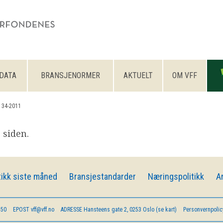
DATA
BRANSJENORMER
AKTUELT
OM VFF
 34-2011
 siden.
ikk siste måned
Bransjestandarder
Næringspolitikk
A
 50
EPOST
vff@vff.no
ADRESSE
Hansteens gate 2, 0253 Oslo (se kart)
Personvernpolic