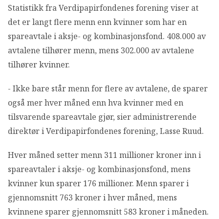
OM VFF
Statistikk fra Verdipapirfondenes forening viser at
det er langt flere menn enn kvinner som har en
spareavtale i aksje- og kombinasjonsfond. 408.000 av
DEN LILLE FONDSHÅNDBOKEN
avtalene tilhører menn, mens 302.000 av avtalene
tilhører kvinner.
IN ENGLISH
- Ikke bare står menn for flere av avtalene, de sparer
også mer hver måned enn hva kvinner med en
tilsvarende spareavtale gjør, sier administrerende
direktør i Verdipapirfondenes forening, Lasse Ruud.
Hver måned setter menn 311 millioner kroner inn i
spareavtaler i aksje- og kombinasjonsfond, mens
kvinner kun sparer 176 millioner. Menn sparer i
gjennomsnitt 763 kroner i hver måned, mens
kvinnene sparer gjennomsnitt 583 kroner i måneden.