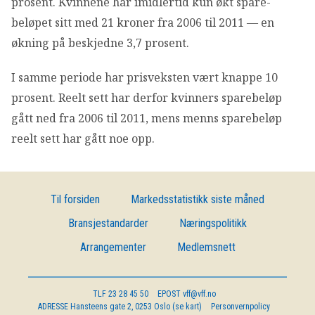
prosent. Kvinnene har imidlertid kun økt spare-
beløpet sitt med 21 kroner fra 2006 til 2011 — en
økning på beskjedne 3,7 prosent.
I samme periode har prisveksten vært knappe 10
prosent. Reelt sett har derfor kvinners sparebeløp
gått ned fra 2006 til 2011, mens menns sparebeløp
reelt sett har gått noe opp.
Til forsiden
Markedsstatistikk siste måned
Bransjestandarder
Næringspolitikk
Arrangementer
Medlemsnett
TLF
23 28 45 50
EPOST
vff@vff.no
ADRESSE
Hansteens gate 2, 0253 Oslo (se kart)
Personvernpolicy