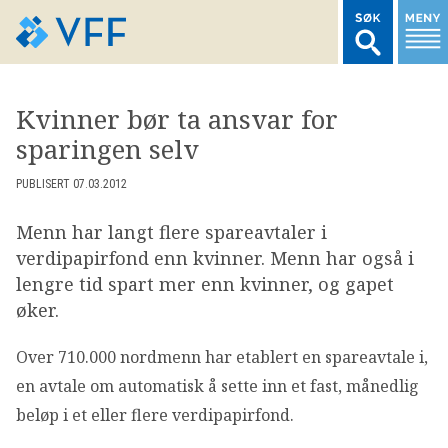
TIL FORSIDEN
Kvinner bør ta ansvar for
sparingen selv
LOGG INN MEDLEMSNETT
PUBLISERT 07.03.2012
MARKEDSSTATISTIKK
Menn har langt flere spareavtaler i
verdipapirfond enn kvinner. Menn har også i
FONDSDATA
lengre tid spart mer enn kvinner, og gapet
øker.
BRANSJENORMER
Over 710.000 nordmenn har etablert en spareavtale i,
en avtale om automatisk å sette inn et fast, månedlig
AKTUELT
beløp i et eller flere verdipapirfond.