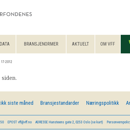
DATA
BRANSJENORMER
AKTUELT
OM VFF
 17-2012
 siden.
ikk siste måned
Bransjestandarder
Næringspolitikk
A
 50
EPOST
vff@vff.no
ADRESSE
Hansteens gate 2, 0253 Oslo (se kart)
Personvernpolic