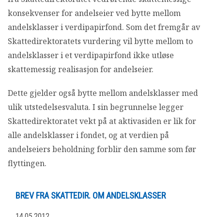
OM VFF
konsekvenser for andelseier ved bytte mellom
andelsklasser i verdipapirfond. Som det fremgår av
DEN LILLE FONDSHÅNDBOKEN
Skattedirektoratets vurdering vil bytte mellom to
andelsklasser i et verdipapirfond ikke utløse
IN ENGLISH
skattemessig realisasjon for andelseier.
Dette gjelder også bytte mellom andelsklasser med
ulik utstedelsesvaluta. I sin begrunnelse legger
Skattedirektoratet vekt på at aktivasiden er lik for
alle andelsklasser i fondet, og at verdien på
andelseiers beholdning forblir den samme som før
flyttingen.
BREV FRA SKATTEDIR. OM ANDELSKLASSER
14.05.2012