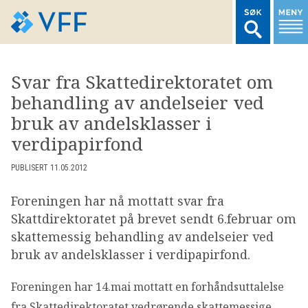
TIL FORSIDEN
Svar fra Skattedirektoratet om
behandling av andelseier ved
LOGG INN MEDLEMSNETT
bruk av andelsklasser i
verdipapirfond
MARKEDSSTATISTIKK
PUBLISERT 11.05.2012
FONDSDATA
Foreningen har nå mottatt svar fra
Skattdirektoratet på brevet sendt 6.februar om
BRANSJENORMER
skattemessig behandling av andelseier ved
bruk av andelsklasser i verdipapirfond.
AKTUELT
Foreningen har 14.mai mottatt en forhåndsuttalelse
fra Skattedirektoratet vedrørende skattemessige