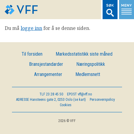
Du må
logge inn
for å se denne siden.
TIL FORSIDEN
LOGG INN MEDLEMSNETT
Til forsiden
Markedsstatistikk siste måned
Bransjestandarder
Næringspolitikk
MARKEDSSTATISTIKK
Arrangementer
Medlemsnett
FONDSDATA
TLF
23 28 45 50
EPOST
vff@vff.no
ADRESSE
Hansteens gate 2, 0253 Oslo (se kart)
Personvernpolicy
BRANSJENORMER
Cookies
AKTUELT
2026 © VFF