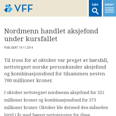
TIL FORSIDEN
Nordmenn handlet aksjefond
under kursfallet
LOGG INN MEDLEMSNETT
PUBLISERT 19.11.2014
MARKEDSSTATISTIKK
Til tross for at oktober var preget av børsfall,
nettotegnet norske personkunder aksjefond
FONDSDATA
og kombinasjonsfond for tilsammen nesten
700 millioner kroner.
BRANSJENORMER
I oktober nettotegnet nordmenn aksjefond for 325
millioner kroner og kombinasjonsfond for 373
AKTUELT
millioner kroner. Oktober ble dermed den måneden
hittil i år med høyest nettotegning for disse