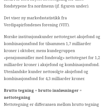
OM VFF
fondstypene fra nordmenn (jf. figuren under).
Det viser ny markedsstatistikk fra
DEN LILLE FONDSHÅNDBOKEN
Verdipapirfondenes forening (VFF).
IN ENGLISH
Norske institusjonskunder nettotegnet aksjefond og
kombinasjonsfond for tilsammen 1,7 milliarder
kroner i oktober, mens kundegruppen
«pensjonsmidler med fondsvalg» nettotegnet for 1,2
milliarder kroner i aksjefond og kombinasjonsfond.
Utenlandske kunder nettosolgte aksjefond og
kombinasjonsfond for 4,3 milliarder kroner.
Brutto tegning + brutto innløsninger =
nettotegning
Nettotegning er differansen mellom brutto tegning