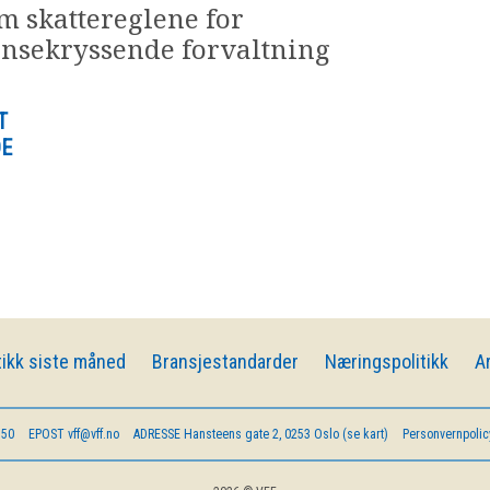
 skattereglene for
ensekryssende forvaltning
T
E
ikk siste måned
Bransjestandarder
Næringspolitikk
A
 50
EPOST
vff@vff.no
ADRESSE
Hansteens gate 2, 0253 Oslo (se kart)
Personvernpolic