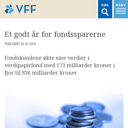
TIL FORSIDEN
Et godt år for fondssparerne
LOGG INN MEDLEMSNETT
PUBLISERT 22.01.2015
Fondskundene økte sine verdier i
MARKEDSSTATISTIKK
verdipapirfond med 173 milliarder kroner i
fjor til 836 milliarder kroner.
FONDSDATA
BRANSJENORMER
AKTUELT