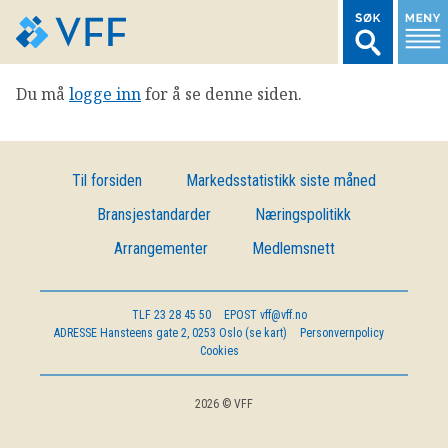
Du må
logge inn
for å se denne siden.
TIL FORSIDEN
LOGG INN MEDLEMSNETT
Til forsiden
Markedsstatistikk siste måned
Bransjestandarder
Næringspolitikk
MARKEDSSTATISTIKK
Arrangementer
Medlemsnett
FONDSDATA
TLF
23 28 45 50
EPOST
vff@vff.no
ADRESSE
Hansteens gate 2, 0253 Oslo (se kart)
Personvernpolicy
BRANSJENORMER
Cookies
AKTUELT
2026 © VFF