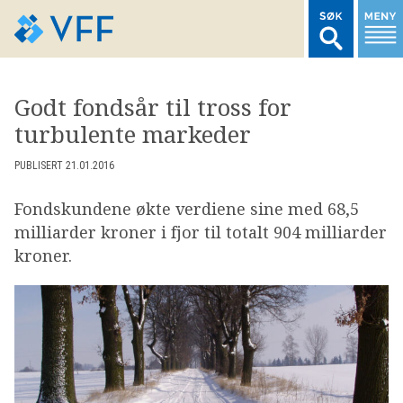
TIL FORSIDEN
Godt fondsår til tross for
turbulente markeder
LOGG INN MEDLEMSNETT
PUBLISERT 21.01.2016
MARKEDSSTATISTIKK
Fondskundene økte verdiene sine med 68,5
milliarder kroner i fjor til totalt 904 milliarder
FONDSDATA
kroner.
BRANSJENORMER
AKTUELT