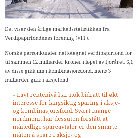
OM VFF
DEN LILLE FONDSHÅNDBOKEN
Det viser den årlige markedsstatistikken fra
Verdipapirfondenes forening (VFF).
IN ENGLISH
Norske personkunder nettotegnet verdipapirfond for
til sammen 12 milliarder kroner i løpet av fjoråret. 6,1
av disse gikk inn i kombinasjonsfond, mens 3
milliarder gikk i aksjefond.
– Lavt rentenivå har nok bidratt til økt
interesse for langsiktig sparing i aksje-
og kombinasjonsfond. Svært mange
nordmenn har dessuten forstått at
månedlige spareavtaler er den smarte
måten å spare i aksje- og