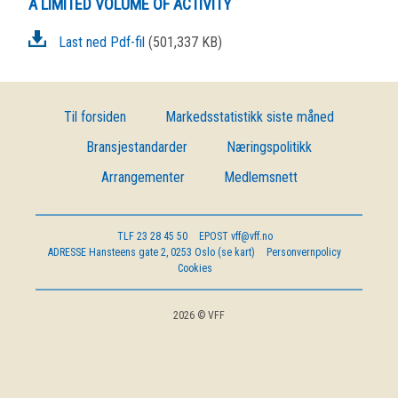
A LIMITED VOLUME OF ACTIVITY
OM VFF
Last ned Pdf-fil
(501,337 KB)
DEN LILLE FONDSHÅNDBOKEN
Til forsiden
Markedsstatistikk siste måned
IN ENGLISH
Bransjestandarder
Næringspolitikk
Arrangementer
Medlemsnett
TLF
23 28 45 50
EPOST
vff@vff.no
ADRESSE
Hansteens gate 2, 0253 Oslo (se kart)
Personvernpolicy
Cookies
2026 © VFF