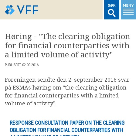
TIL FORSIDEN
Høring - "The clearing obligation
for financial counterparties with
LOGG INN MEDLEMSNETT
a limited volume of activity"
MARKEDSSTATISTIKK
PUBLISERT 02.09.2016
Foreningen sendte den 2. september 2016 svar
FONDSDATA
på ESMAs høring om "the clearing obligation
for financial counterparties with a limited
volume of activity".
BRANSJENORMER
AKTUELT
RESPONSE CONSULTATION PAPER ON THE CLEARING
OBLIGATION FOR FINANCIAL COUNTERPARTIES WITH