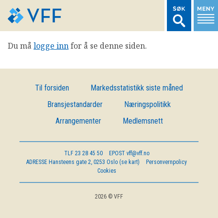
Du må
logge inn
for å se denne siden.
TIL FORSIDEN
LOGG INN MEDLEMSNETT
Til forsiden
Markedsstatistikk siste måned
Bransjestandarder
Næringspolitikk
MARKEDSSTATISTIKK
Arrangementer
Medlemsnett
FONDSDATA
TLF
23 28 45 50
EPOST
vff@vff.no
ADRESSE
Hansteens gate 2, 0253 Oslo (se kart)
Personvernpolicy
BRANSJENORMER
Cookies
AKTUELT
2026 © VFF