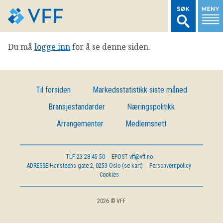
Du må
logge inn
for å se denne siden.
TIL FORSIDEN
LOGG INN MEDLEMSNETT
Til forsiden
Markedsstatistikk siste måned
Bransjestandarder
Næringspolitikk
MARKEDSSTATISTIKK
Arrangementer
Medlemsnett
FONDSDATA
TLF
23 28 45 50
EPOST
vff@vff.no
ADRESSE
Hansteens gate 2, 0253 Oslo (se kart)
Personvernpolicy
BRANSJENORMER
Cookies
AKTUELT
2026 © VFF