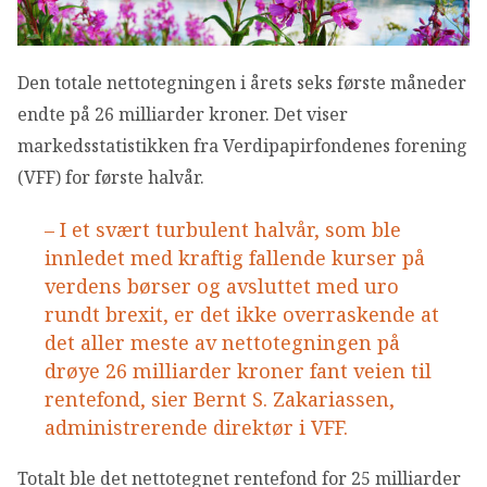
OM VFF
DEN LILLE FONDSHÅNDBOKEN
Den totale nettotegningen i årets seks første måneder
endte på 26 milliarder kroner. Det viser
markedsstatistikken fra Verdipapirfondenes forening
IN ENGLISH
(VFF) for første halvår.
– I et svært turbulent halvår, som ble
innledet med kraftig fallende kurser på
verdens børser og avsluttet med uro
rundt brexit, er det ikke overraskende at
det aller meste av nettotegningen på
drøye 26 milliarder kroner fant veien til
rentefond, sier Bernt S. Zakariassen,
administrerende direktør i VFF.
Totalt ble det nettotegnet rentefond for 25 milliarder