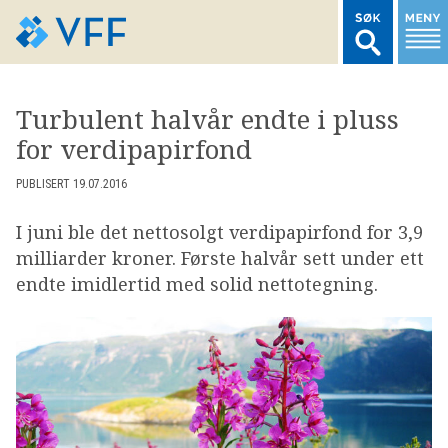
TIL FORSIDEN
Turbulent halvår endte i pluss
for verdipapirfond
LOGG INN MEDLEMSNETT
PUBLISERT 19.07.2016
MARKEDSSTATISTIKK
I juni ble det nettosolgt verdipapirfond for 3,9
milliarder kroner. Første halvår sett under ett
FONDSDATA
endte imidlertid med solid nettotegning.
BRANSJENORMER
AKTUELT