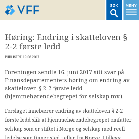
TIL FORSIDEN
Høring: Endring i skatteloven §
2-2 første ledd
LOGG INN MEDLEMSNETT
PUBLISERT 19.06.2017
MARKEDSSTATISTIKK
​Foreningen sendte 16. juni 2017 sitt svar på
Finansdepartementets høring om endring av
FONDSDATA
skatteloven § 2-2 første ledd
(hjemmehørendebegrepet for selskap mv.).
BRANSJENORMER
Forslaget innebærer endring av skatteloven § 2-2
første ledd slik at hjemmehørendebegrepet omfatter
AKTUELT
selskap som er stiftet i Norge og selskap med reell
ledelse som finner sted i eller fra Norge. I tillegg