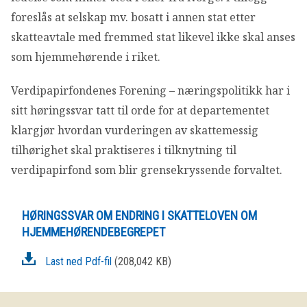
OM VFF
foreslås at selskap mv. bosatt i annen stat etter
skatteavtale med fremmed stat likevel ikke skal anses
DEN LILLE FONDSHÅNDBOKEN
som hjemmehørende i riket.
Verdipapirfondenes Forening – næringspolitikk har i
IN ENGLISH
sitt høringssvar tatt til orde for at departementet
klargjør hvordan vurderingen av skattemessig
tilhørighet skal praktiseres i tilknytning til
verdipapirfond som blir grensekryssende forvaltet.
HØRINGSSVAR OM ENDRING I SKATTELOVEN OM
HJEMMEHØRENDEBEGREPET
Last ned Pdf-fil
(208,042 KB)