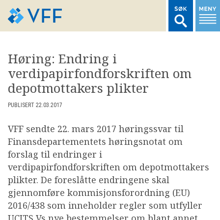
TIL FORSIDEN
Høring: Endring i
verdipapirfondforskriften om
LOGG INN MEDLEMSNETT
depotmottakers plikter
MARKEDSSTATISTIKK
PUBLISERT 22.03.2017
VFF sendte 22. mars 2017 høringssvar til
FONDSDATA
Finansdepartementets høringsnotat om
forslag til endringer i
verdipapirfondforskriften om depotmottakers
BRANSJENORMER
plikter. De foreslåtte endringene skal
gjennomføre kommisjonsforordning (EU)
AKTUELT
2016/438 som inneholder regler som utfyller
UCITS Vs nye bestemmelser om blant annet