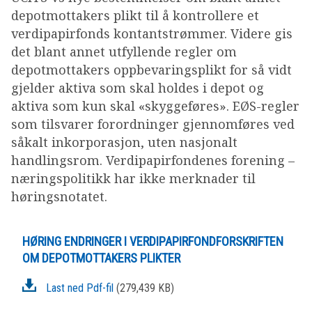
OM VFF
depotmottakers plikt til å kontrollere et
verdipapirfonds kontantstrømmer. Videre gis
det blant annet utfyllende regler om
DEN LILLE FONDSHÅNDBOKEN
depotmottakers oppbevaringsplikt for så vidt
gjelder aktiva som skal holdes i depot og
IN ENGLISH
aktiva som kun skal «skyggeføres». EØS-regler
som tilsvarer forordninger gjennomføres ved
såkalt inkorporasjon, uten nasjonalt
handlingsrom. Verdipapirfondenes forening –
næringspolitikk har ikke merknader til
høringsnotatet.
HØRING ENDRINGER I VERDIPAPIRFONDFORSKRIFTEN
OM DEPOTMOTTAKERS PLIKTER
Last ned Pdf-fil
(279,439 KB)