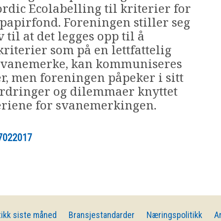
ic Ecolabelling til kriterier for
apirfond. Foreningen stiller seg
til at det legges opp til å
riterier som på en lettfattelig
t Svanemerke, kan kommuniseres
er, men foreningen påpeker i sitt
ordringer og dilemmaer knyttet
teriene for svanemerkingen.
7022017
ikk siste måned
Bransjestandarder
Næringspolitikk
A