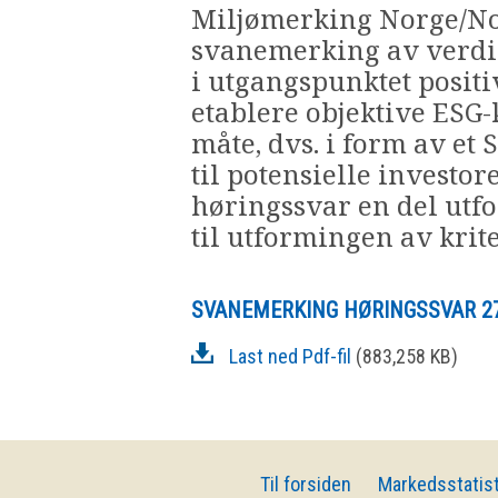
Miljømerking Norge/Nord
svanemerking av verdip
i utgangspunktet positiv 
etablere objektive ESG-k
måte, dvs. i form av e
til potensielle investor
høringssvar en del utf
til utformingen av kri
SVANEMERKING HØRINGSSVAR 2
Last ned Pdf-fil
(883,258 KB)
Til forsiden
Markedsstatist