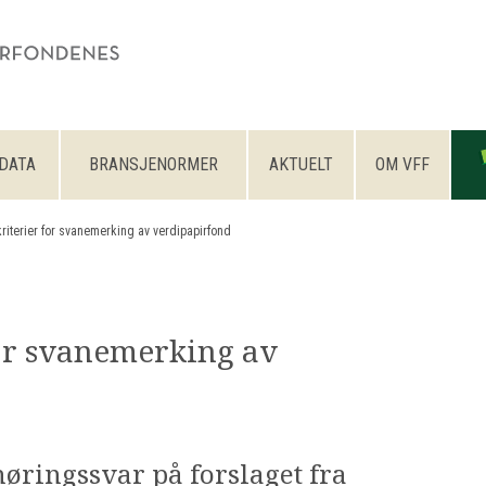
DATA
BRANSJENORMER
AKTUELT
OM VFF
riterier for svanemerking av verdipapirfond​
for svanemerking av
høringssvar på forslaget fra