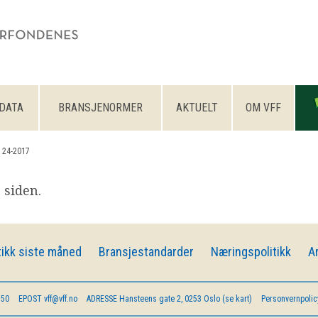
DATA
BRANSJENORMER
AKTUELT
OM VFF
 24-2017
 siden.
ikk siste måned
Bransjestandarder
Næringspolitikk
A
 50
EPOST
vff@vff.no
ADRESSE
Hansteens gate 2, 0253 Oslo (se kart)
Personvernpolic