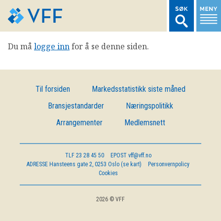
Du må
logge inn
for å se denne siden.
TIL FORSIDEN
LOGG INN MEDLEMSNETT
Til forsiden
Markedsstatistikk siste måned
Bransjestandarder
Næringspolitikk
MARKEDSSTATISTIKK
Arrangementer
Medlemsnett
FONDSDATA
TLF
23 28 45 50
EPOST
vff@vff.no
ADRESSE
Hansteens gate 2, 0253 Oslo (se kart)
Personvernpolicy
BRANSJENORMER
Cookies
AKTUELT
2026 © VFF