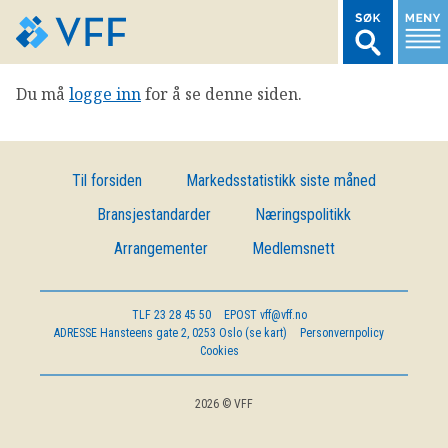
Du må
logge inn
for å se denne siden.
TIL FORSIDEN
LOGG INN MEDLEMSNETT
Til forsiden
Markedsstatistikk siste måned
Bransjestandarder
Næringspolitikk
MARKEDSSTATISTIKK
Arrangementer
Medlemsnett
FONDSDATA
TLF
23 28 45 50
EPOST
vff@vff.no
ADRESSE
Hansteens gate 2, 0253 Oslo (se kart)
Personvernpolicy
BRANSJENORMER
Cookies
AKTUELT
2026 © VFF