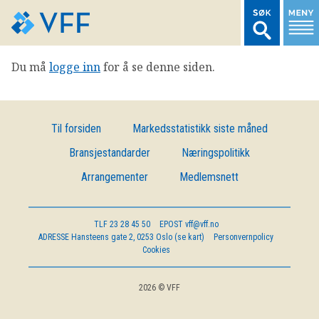
Du må
logge inn
for å se denne siden.
TIL FORSIDEN
LOGG INN MEDLEMSNETT
Til forsiden
Markedsstatistikk siste måned
Bransjestandarder
Næringspolitikk
MARKEDSSTATISTIKK
Arrangementer
Medlemsnett
FONDSDATA
TLF
23 28 45 50
EPOST
vff@vff.no
ADRESSE
Hansteens gate 2, 0253 Oslo (se kart)
Personvernpolicy
BRANSJENORMER
Cookies
AKTUELT
2026 © VFF