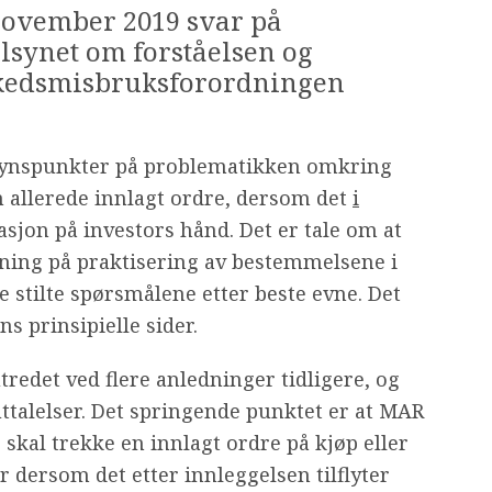
november 2019 svar på
ilsynet om forståelsen og
kedsmisbruksforordningen
 synspunkter på problematikken omkring
n allerede innlagt ordre, dersom det
i
sjon på investors hånd. Det er tale om at
edning på praktisering av bestemmelsene i
 stilte spørsmålene etter beste evne. Det
ns prinsipielle sider.
redet ved flere anledninger tidligere, og
ttalelser. Det springende punktet er at MAR
e skal trekke en innlagt ordre på kjøp eller
r dersom det etter innleggelsen tilflyter