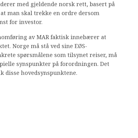
iderer med gjeldende norsk rett, basert på
r at man skal trekke en ordre dersom
st for investor.
nnomføring av MAR faktisk innebærer at
ktet. Norge må stå ved sine EØS-
onkrete spørsmålene som tilsynet reiser, må
ipielle synspunkter på forordningen. Det
ak disse hovedsynspunktene.