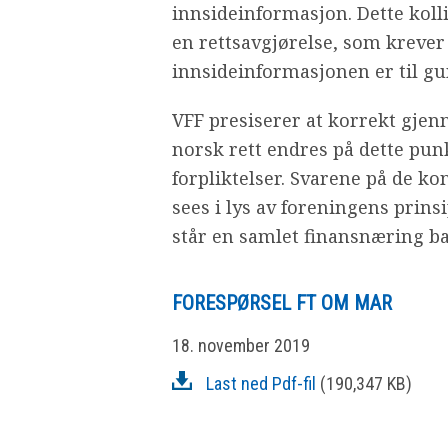
innsideinformasjon. Dette koll
en rettsavgjørelse, som kreve
innsideinformasjonen er til gun
VFF presiserer at korrekt gje
norsk rett endres på dette pun
forpliktelser. Svarene på de k
sees i lys av foreningens prins
står en samlet finansnæring b
FORESPØRSEL FT OM MAR
18. november 2019
Last ned Pdf-fil
(190,347 KB)