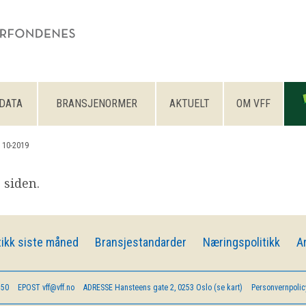
DATA
BRANSJENORMER
AKTUELT
OM VFF
 10-2019
 siden.
ikk siste måned
Bransjestandarder
Næringspolitikk
A
 50
EPOST
vff@vff.no
ADRESSE
Hansteens gate 2, 0253 Oslo (se kart)
Personvernpolic