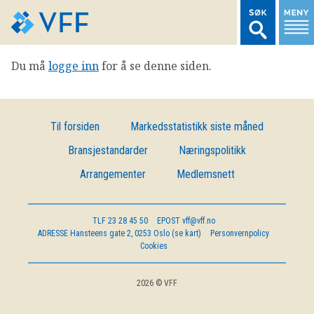
Du må
logge inn
for å se denne siden.
TIL FORSIDEN
LOGG INN MEDLEMSNETT
Til forsiden
Markedsstatistikk siste måned
Bransjestandarder
Næringspolitikk
MARKEDSSTATISTIKK
Arrangementer
Medlemsnett
FONDSDATA
TLF
23 28 45 50
EPOST
vff@vff.no
ADRESSE
Hansteens gate 2, 0253 Oslo (se kart)
Personvernpolicy
BRANSJENORMER
Cookies
AKTUELT
2026 © VFF