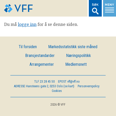
Du må
logge inn
for å se denne siden.
TIL FORSIDEN
LOGG INN MEDLEMSNETT
Til forsiden
Markedsstatistikk siste måned
Bransjestandarder
Næringspolitikk
MARKEDSSTATISTIKK
Arrangementer
Medlemsnett
FONDSDATA
TLF
23 28 45 50
EPOST
vff@vff.no
ADRESSE
Hansteens gate 2, 0253 Oslo (se kart)
Personvernpolicy
BRANSJENORMER
Cookies
AKTUELT
2026 © VFF