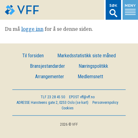
Du må
logge inn
for å se denne siden.
TIL FORSIDEN
LOGG INN MEDLEMSNETT
Til forsiden
Markedsstatistikk siste måned
Bransjestandarder
Næringspolitikk
MARKEDSSTATISTIKK
Arrangementer
Medlemsnett
FONDSDATA
TLF
23 28 45 50
EPOST
vff@vff.no
ADRESSE
Hansteens gate 2, 0253 Oslo (se kart)
Personvernpolicy
BRANSJENORMER
Cookies
AKTUELT
2026 © VFF