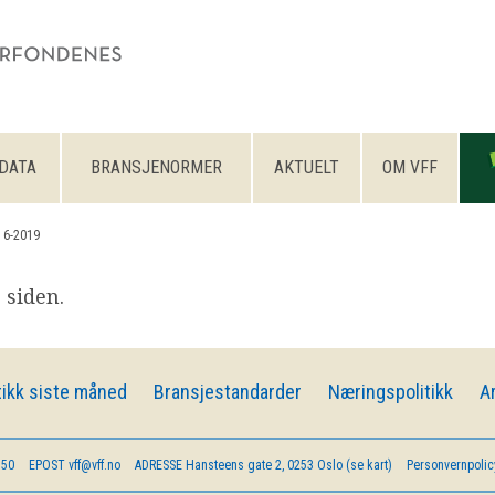
DATA
BRANSJENORMER
AKTUELT
OM VFF
 6-2019
 siden.
ikk siste måned
Bransjestandarder
Næringspolitikk
A
 50
EPOST
vff@vff.no
ADRESSE
Hansteens gate 2, 0253 Oslo (se kart)
Personvernpolic