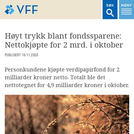
TIL FORSIDEN
Høyt trykk blant fondssparene:
Nettokjøpte for 2 mrd. i oktober
LOGG INN MEDLEMSNETT
PUBLISERT 16.11.2020
MARKEDSSTATISTIKK
Personkundene kjøpte verdipapirfond for 2
milliarder kroner netto. Totalt ble det
FONDSDATA
nettotegnet for 4,9 milliarder kroner i oktober.
BRANSJENORMER
AKTUELT