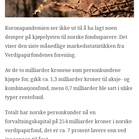
OM VFF
DEN LILLE FONDSHÅNDBOKEN
Koronapandemien ser ikke ut til å ha lagt noen
demper på kjøpelysten til norske fondssparere. Det
IN ENGLISH
viser den siste månedlige markedsstatistikken fra
Verdipapirfondenes forening.
Av de to milliarder kronene som personkundene
kjøpte for, gikk ca. 1,3 milliarder kroner til aksje- og
kombinasjonsfond, mens 0,7 milliarder ble satt i ulike
typer rentefond.
Totalt har norske personkunder nå en
forvaltningskapital på 254 milliarder kroner i norske
verdipapirfond, det er ca. 7 prosent lavere enn ved