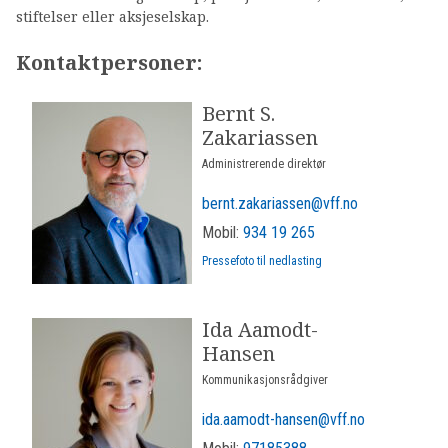
stiftelser eller aksjeselskap.
Kontaktpersoner:
Bernt S.
Zakariassen
Administrerende direktør
bernt.zakariassen@vff.no
Mobil:
934 19 265
Pressefoto til nedlasting
Ida Aamodt-
Hansen
Kommunikasjonsrådgiver
ida.aamodt-hansen@vff.no