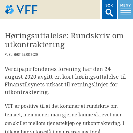
TIL FORSIDEN
Høringsuttalelse: Rundskriv om
utkontraktering
LOGG INN MEDLEMSNETT
PUBLISERT 25.08.2020
MARKEDSSTATISTIKK
Verdipapirfondenes forening har den 24.
august 2020 avgitt en kort høringsuttalelse til
FONDSDATA
Finanstilsynets utkast til retningslinjer for
utkontraktering.
BRANSJENORMER
VFF er positive til at det kommer et rundskriv om
temaet, men mener man gjerne kunne skrevet mer
AKTUELT
om skillet mellom tjenestekjøp og utkontraktering. I
tillegg har vi foreslått en presisering for å