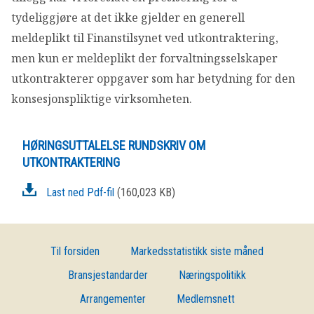
OM VFF
tydeliggjøre at det ikke gjelder en generell
meldeplikt til Finanstilsynet ved utkontraktering,
DEN LILLE FONDSHÅNDBOKEN
men kun er meldeplikt der forvaltningsselskaper
utkontrakterer oppgaver som har betydning for den
IN ENGLISH
konsesjonspliktige virksomheten.
HØRINGSUTTALELSE RUNDSKRIV OM
UTKONTRAKTERING
Last ned Pdf-fil
(160,023 KB)
Til forsiden
Markedsstatistikk siste måned
Bransjestandarder
Næringspolitikk
Arrangementer
Medlemsnett