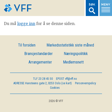
Du må
logge inn
for å se denne siden.
TIL FORSIDEN
LOGG INN MEDLEMSNETT
Til forsiden
Markedsstatistikk siste måned
Bransjestandarder
Næringspolitikk
MARKEDSSTATISTIKK
Arrangementer
Medlemsnett
FONDSDATA
TLF
23 28 45 50
EPOST
vff@vff.no
ADRESSE
Hansteens gate 2, 0253 Oslo (se kart)
Personvernpolicy
BRANSJENORMER
Cookies
AKTUELT
2026 © VFF