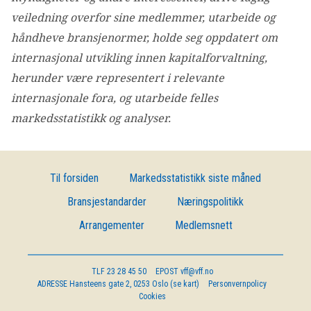
veiledning overfor sine medlemmer, utarbeide og
håndheve bransjenormer, holde seg oppdatert om
internasjonal utvikling innen kapitalforvaltning,
herunder være representert i relevante
internasjonale fora, og utarbeide felles
markedsstatistikk og analyser.
Til forsiden
Markedsstatistikk siste måned
Bransjestandarder
Næringspolitikk
Arrangementer
Medlemsnett
TLF
23 28 45 50
EPOST
vff@vff.no
ADRESSE
Hansteens gate 2, 0253 Oslo (se kart)
Personvernpolicy
Cookies