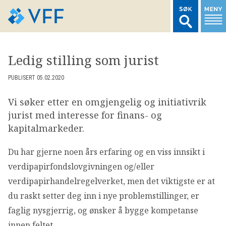
TIL FORSIDEN
Ledig stilling som jurist
LOGG INN MEDLEMSNETT
PUBLISERT 05.02.2020
Vi søker etter en omgjengelig og initiativrik
MARKEDSSTATISTIKK
jurist med interesse for finans- og
kapitalmarkeder.
FONDSDATA
Du har gjerne noen års erfaring og en viss innsikt i
verdipapirfondslovgivningen og/eller
BRANSJENORMER
verdipapirhandelregelverket, men det viktigste er at
du raskt setter deg inn i nye problemstillinger, er
AKTUELT
faglig nysgjerrig, og ønsker å bygge kompetanse
innen feltet.