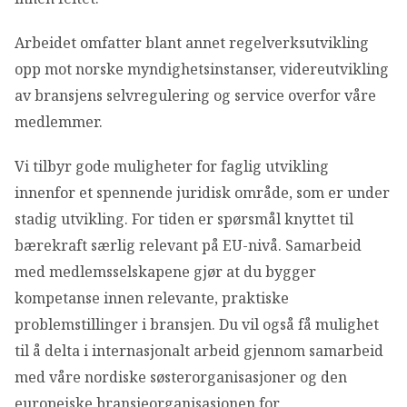
OM VFF
Arbeidet omfatter blant annet regelverksutvikling
DEN LILLE FONDSHÅNDBOKEN
opp mot norske myndighetsinstanser, videreutvikling
av bransjens selvregulering og service overfor våre
medlemmer.
IN ENGLISH
Vi tilbyr gode muligheter for faglig utvikling
innenfor et spennende juridisk område, som er under
stadig utvikling. For tiden er spørsmål knyttet til
bærekraft særlig relevant på EU-nivå. Samarbeid
med medlemsselskapene gjør at du bygger
kompetanse innen relevante, praktiske
problemstillinger i bransjen. Du vil også få mulighet
til å delta i internasjonalt arbeid gjennom samarbeid
med våre nordiske søsterorganisasjoner og den
europeiske bransjeorganisasjonen for