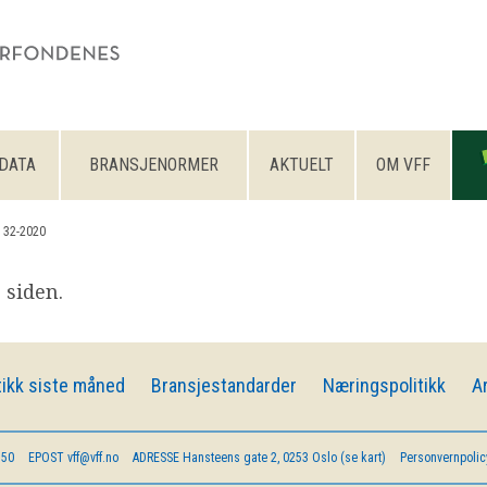
DATA
BRANSJENORMER
AKTUELT
OM VFF
 32-2020
 siden.
ikk siste måned
Bransjestandarder
Næringspolitikk
A
 50
EPOST
vff@vff.no
ADRESSE
Hansteens gate 2, 0253 Oslo (se kart)
Personvernpolic