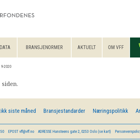
DATA
BRANSJENORMER
AKTUELT
OM VFF
 9-2020
 siden.
ikk siste måned
Bransjestandarder
Næringspolitikk
A
 50
EPOST
vff@vff.no
ADRESSE
Hansteens gate 2, 0253 Oslo (se kart)
Personvernpolic