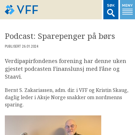
TIL FORSIDEN
Podcast: Sparepenger på børs
LOGG INN MEDLEMSNETT
PUBLISERT 26.01.2024
Verdipapirfondenes forening har denne uken
MARKEDSSTATISTIKK
gjestet podcasten Finanslunsj med Fåne og
Staavi.
FONDSDATA
Bernt S. Zakariassen, adm. dir. i VFF og Kristin Skaug,
daglig leder i Aksje Norge snakker om nordmenns
BRANSJENORMER
sparing.
AKTUELT