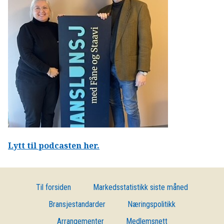
OM VFF
DEN LILLE FONDSHÅNDBOKEN
IN ENGLISH
Lytt til podcasten her.
Til forsiden
Markedsstatistikk siste måned
Bransjestandarder
Næringspolitikk
Arrangementer
Medlemsnett