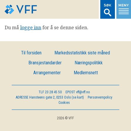
Du må
logge inn
for å se denne siden.
TIL FORSIDEN
LOGG INN MEDLEMSNETT
Til forsiden
Markedsstatistikk siste måned
Bransjestandarder
Næringspolitikk
MARKEDSSTATISTIKK
Arrangementer
Medlemsnett
FONDSDATA
TLF
23 28 45 50
EPOST
vff@vff.no
ADRESSE
Hansteens gate 2, 0253 Oslo (se kart)
Personvernpolicy
BRANSJENORMER
Cookies
AKTUELT
2026 © VFF