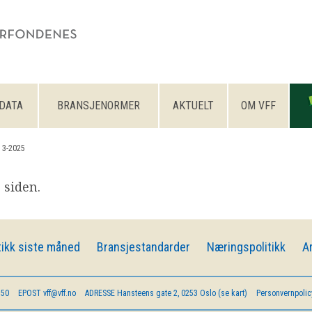
DATA
BRANSJENORMER
AKTUELT
OM VFF
 3-2025
 siden.
ikk siste måned
Bransjestandarder
Næringspolitikk
A
 50
EPOST
vff@vff.no
ADRESSE
Hansteens gate 2, 0253 Oslo (se kart)
Personvernpolic