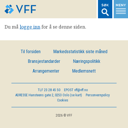
Du må
logge inn
for å se denne siden.
TIL FORSIDEN
LOGG INN MEDLEMSNETT
Til forsiden
Markedsstatistikk siste måned
Bransjestandarder
Næringspolitikk
MARKEDSSTATISTIKK
Arrangementer
Medlemsnett
FONDSDATA
TLF
23 28 45 50
EPOST
vff@vff.no
ADRESSE
Hansteens gate 2, 0253 Oslo (se kart)
Personvernpolicy
BRANSJENORMER
Cookies
AKTUELT
2026 © VFF