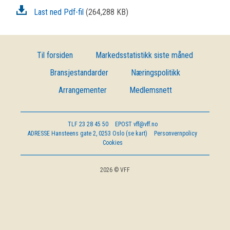
OM VFF
Last ned Pdf-fil
(264,288 KB)
DEN LILLE FONDSHÅNDBOKEN
Til forsiden
Markedsstatistikk siste måned
IN ENGLISH
Bransjestandarder
Næringspolitikk
Arrangementer
Medlemsnett
TLF
23 28 45 50
EPOST
vff@vff.no
ADRESSE
Hansteens gate 2, 0253 Oslo (se kart)
Personvernpolicy
Cookies
2026 © VFF