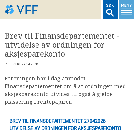
TIL FORSIDEN
Brev til Finansdepartementet -
utvidelse av ordningen for
LOGG INN MEDLEMSNETT
aksjesparekonto
MARKEDSSTATISTIKK
PUBLISERT 27.04.2026
Foreningen har i dag anmodet
FONDSDATA
Finansdepartementet om å at ordningen med
aksjesparekonto utvides til også å gjelde
plassering i rentepapirer.
BRANSJENORMER
AKTUELT
BREV TIL FINANSDEPARTEMENTET 27042026
UTVIDELSE AV ORDNINGEN FOR AKSJESPAREKONTO