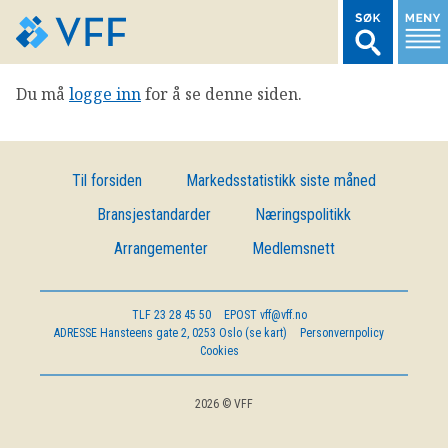
Du må
logge inn
for å se denne siden.
TIL FORSIDEN
LOGG INN MEDLEMSNETT
Til forsiden
Markedsstatistikk siste måned
Bransjestandarder
Næringspolitikk
MARKEDSSTATISTIKK
Arrangementer
Medlemsnett
FONDSDATA
TLF
23 28 45 50
EPOST
vff@vff.no
ADRESSE
Hansteens gate 2, 0253 Oslo (se kart)
Personvernpolicy
BRANSJENORMER
Cookies
AKTUELT
2026 © VFF