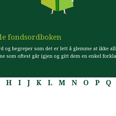
lle fondsordboken
d og begreper som det er lett å glemme at ikke alle 
ne som oftest går igjen og gitt dem en enkel forkla
H
I
J
K
L
M
N
O
P
Q