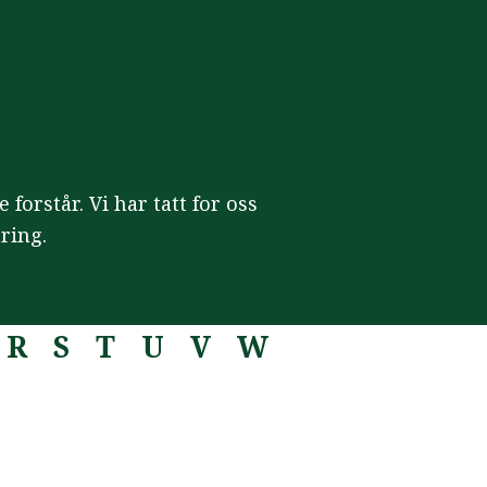
forstår. Vi har tatt for oss
ring.
R
S
T
U
V
W