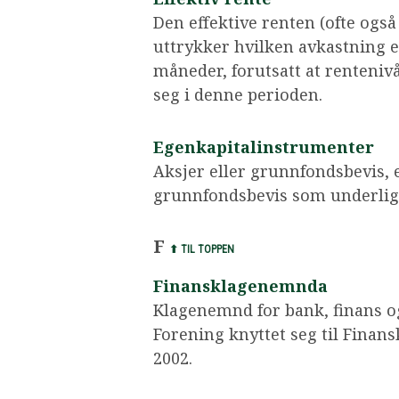
Den effektive renten (ofte ogs
uttrykker hvilken avkastning
måneder, forutsatt at renteniv
seg i denne perioden.
Egenkapitalinstrumenter
Aksjer eller grunnfondsbevis, e
grunnfondsbevis som underlig
F
⬆ TIL TOPPEN
Finansklagenemnda
Klagenemnd for bank, finans o
Forening knyttet seg til Finan
2002.