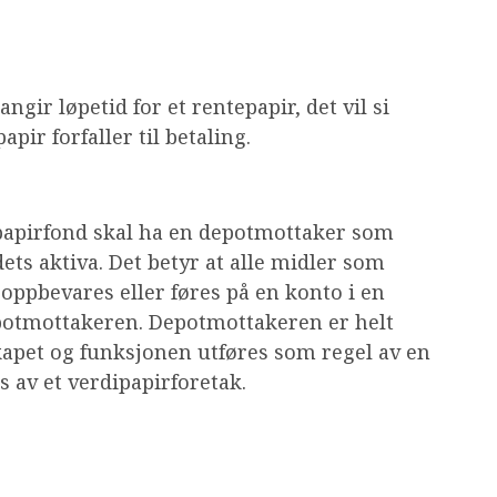
gir løpetid for et rentepapir, det vil si
apir forfaller til betaling.
ipapirfond skal ha en depotmottaker som
ets aktiva. Det betyr at alle midler som
 oppbevares eller føres på en konto i en
potmottakeren. Depotmottakeren er helt
kapet og funksjonen utføres som regel av en
 av et verdipapirforetak.