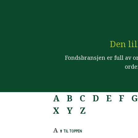
Den li
Fondsbransjen er full av or
orde
A
B
C
D
E
F
G
X
Y
Z
A
⬆ TIL TOPPEN