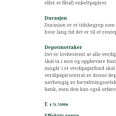
eller et fåtall enkeltpapirer.
Durasjon
Durasjon er et tidsbegrep som an
hvor lang tid det er til et rentep
Depotmottaker
Det er lovbestemt at alle verd
skal ta i mot og oppbevare fond
inngår i et verdipapirfond skal
verdipapirsentral av denne de
uavhengig av forvaltningssels
bank, men den kan også utføres
E
⬆ TIL TOPPEN
Effektiv rente