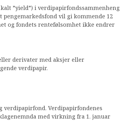
å kalt ”yield”) i verdipapirfondssammenheng
 et pengemarkedsfond vil gi kommende 12
ået og fondets rentefølsomhet ikke endrer
ller derivater med aksjer eller
gende verdipapir.
g verdipapirfond. Verdipapirfondenes
sklagenemnda med virkning fra 1. januar