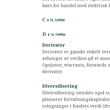
børs for handel med elektrisk k
C
⬆ TIL TOPPEN
D
⬆ TIL TOPPEN
Derivater
Derivater er ganske enkelt ve
avhenger av verdien på et annet
Opsjoner, warrants, forwards o
derivater.
Diversifisering
Diversifisering omtales også s
plasserer forvaltningskapitale
svingninger i fondets verdi (dv