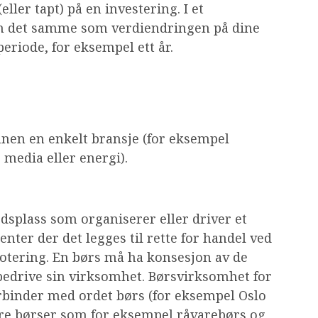
eller tapt) på en investering. I et
en det samme som verdiendringen på dine
eriode, for eksempel ett år.
innen en enkelt bransje (for eksempel
 media eller energi).
dsplass som organiserer eller driver et
nter der det legges til rette for handel ved
otering. En børs må ha konsesjon av de
bedrive sin virksomhet. Børsvirksomhet for
forbinder med ordet børs (for eksempel Oslo
dre børser som for eksempel råvarebørs og