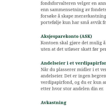
fondsforvalteren velger en an
enn sammensetning av fondets
forsøke å skape meravkastning.
portefølje kun har små avvik fr
Aksjesparekonto (ASK)
Kontoen skal gjøre det mulig å
uten at det utløser skatt før p
Andelseier i et verdipapirfo
Når du plasserer midler i et ver
andelseier. Det er ingen begren
verdipapirfond, og du er kun an
etter hvor stor andelen din er.
Avkastning