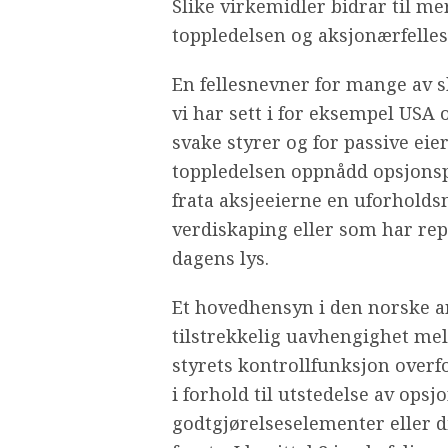
Slike virkemidler bidrar til 
toppledelsen og aksjonærfelles
En fellesnevner for mange av 
vi har sett i for eksempel USA
svake styrer og for passive eie
toppledelsen oppnådd opsjonsp
frata aksjeeierne en uforholds
verdiskaping eller som har rep
dagens lys.
Et hovedhensyn i den norske an
tilstrekkelig uavhengighet mell
styrets kontrollfunksjon overfor
i forhold til utstedelse av opsj
godtgjørelseselementer eller 