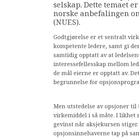
selskap. Dette temaet 
norske anbefalingen om
(NUES).
Godtgjørelse er et sentralt vir
kompetente ledere, samt gi dem
samtidig opptatt av at ledelse
interessefellesskap mellom lede
de mål eierne er opptatt av. D
begrunnelse for opsjonsprogr
Men utstedelse av opsjoner til t
virkemiddel i så måte. I likh
gevinst når aksjekursen stiger.
opsjonsinnehaverne tap på sam