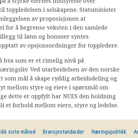
å å styrke eiernes innflytelse over
il toppledelsen i selskapene. Statsminister
ramleggelsen av proposisjonen at
el for å begrense veksten i den samlede
tillegg til lønn og bonuser syntes
opptatt av opsjonsordninger for toppledere.
 hva som er et rimelig nivå på
 næringsliv. Ved utarbeidelsen av den norske
t som mål å skape ryddig arbeidsdeling og
flyt mellom styre og eiere i spørsmål om
enge dette er oppfylt har NUES den holdning
li et forhold mellom eiere, styre og ledelse.
ikk siste måned
Bransjestandarder
Næringspolitikk
A