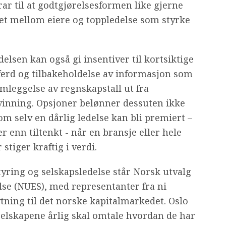
r til at godtgjørelsesformen like gjerne
et mellom eiere og toppledelse som styrke
elsen kan også gi insentiver til kortsiktige
ferd og tilbakeholdelse av informasjon som
amleggelse av regnskapstall ut fra
vinning. Opsjoner belønner dessuten ikke
m selv en dårlig ledelse kan bli premiert –
 enn tiltenkt - når en bransje eller hele
stiger kraftig i verdi.
yring og selskapsledelse står Norsk utvalg
else (NUES), med representanter fra ni
ning til det norske kapitalmarkedet. Oslo
selskapene årlig skal omtale hvordan de har