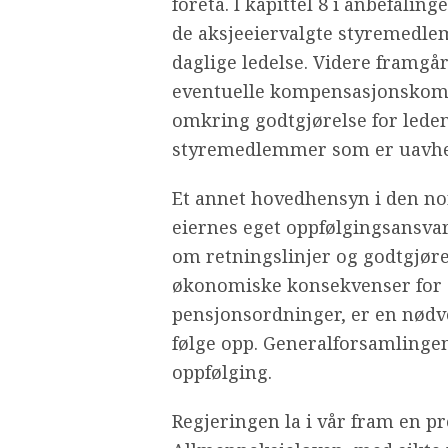
foreta. I kapittel 8 i anbefalin
de aksjeeiervalgte styremedl
daglige ledelse. Videre framgår 
eventuelle kompensasjonskomit
omkring godtgjørelse for leden
styremedlemmer som er uavheng
Et annet hovedhensyn i den no
eiernes eget oppfølgingsansvar
om retningslinjer og godtgjør
økonomiske konsekvenser for s
pensjonsordninger, er en nødve
følge opp. Generalforsamlingen
oppfølging.
Regjeringen la i vår fram en pr