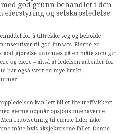
er med god grunn behandlet i den
 eierstyring og selskapsledelse
kemiddel for å tiltrekke seg og beholde
 insentiver til god innsats. Eierne er
ns godtgjørelse utformes på en måte som gir
re og eiere – altså at ledelsen arbeider for
ette har også vært en mye brukt
ammer.
oppledelsen kan lett bli et lite treffsikkert
et med eierne oppnår opsjonsinnehaverne
 Men i motsetning til eierne lider ikke
me måte hvis aksjekursene faller. Denne