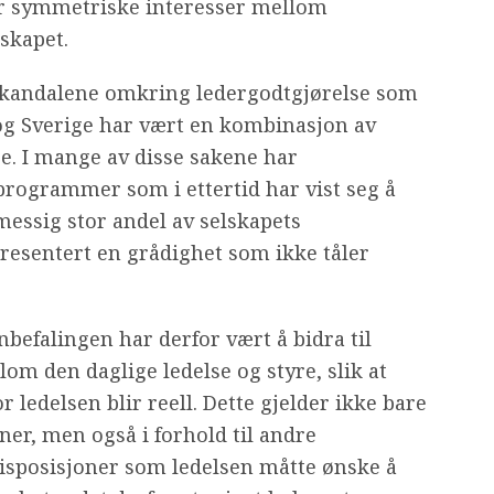
mer symmetriske interesser mellom
skapet.
skandalene omkring ledergodtgjørelse som
 og Sverige har vært en kombinasjon av
re. I mange av disse sakene har
rogrammer som i ettertid har vist seg å
messig stor andel av selskapets
resentert en grådighet som ikke tåler
befalingen har derfor vært å bidra til
om den daglige ledelse og styre, slik at
 ledelsen blir reell. Dette gjelder ikke bare
oner, men også i forhold til andre
disposisjoner som ledelsen måtte ønske å