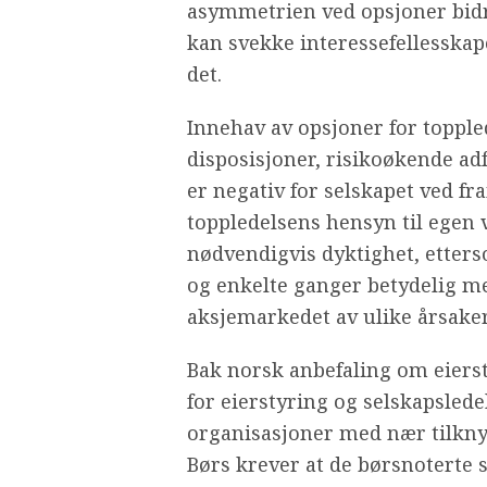
asymmetrien ved opsjoner bidra
kan svekke interessefellesskap
det.
Innehav av opsjoner for toppled
disposisjoner, risikoøkende ad
er negativ for selskapet ved fr
toppledelsens hensyn til egen 
nødvendigvis dyktighet, etterso
og enkelte ganger betydelig mer
aksjemarkedet av ulike årsaker 
Bak norsk anbefaling om eierst
for eierstyring og selskapsled
organisasjoner med nær tilknyt
Børs krever at de børsnoterte 