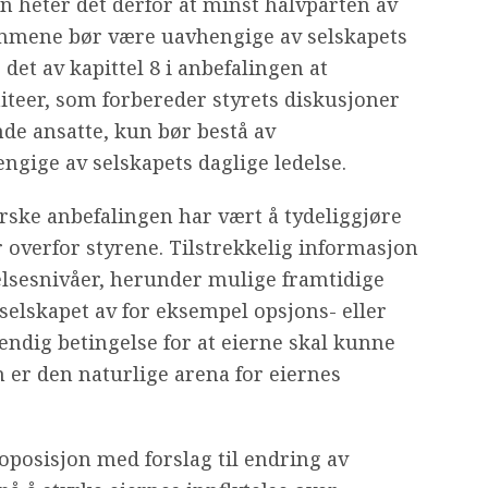
gen heter det derfor at minst halvparten av
emmene bør være uavhengige av selskapets
det av kapittel 8 i anbefalingen at
eer, som forbereder styrets diskusjoner
de ansatte, kun bør bestå av
ige av selskapets daglige ledelse.
rske anbefalingen har vært å tydeliggjøre
 overfor styrene. Tilstrekkelig informasjon
elsesnivåer, herunder mulige framtidige
elskapet av for eksempel opsjons- eller
ndig betingelse for at eierne skal kunne
 er den naturlige arena for eiernes
oposisjon med forslag til endring av