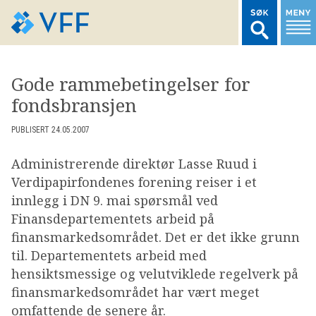
TIL FORSIDEN
Gode rammebetingelser for
fondsbransjen
LOGG INN MEDLEMSNETT
PUBLISERT 24.05.2007
MARKEDSSTATISTIKK
Administrerende direktør Lasse Ruud i
Verdipapirfondenes forening reiser i et
FONDSDATA
innlegg i DN 9. mai spørsmål ved
Finansdepartementets arbeid på
finansmarkedsområdet. Det er det ikke grunn
BRANSJENORMER
til. Departementets arbeid med
hensiktsmessige og velutviklede regelverk på
AKTUELT
finansmarkedsområdet har vært meget
omfattende de senere år.