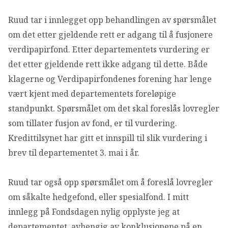
OM VFF
Ruud tar i innlegget opp behandlingen av spørsmålet
om det etter gjeldende rett er adgang til å fusjonere
DEN LILLE FONDSHÅNDBOKEN
verdipapirfond. Etter departementets vurdering er
det etter gjeldende rett ikke adgang til dette. Både
IN ENGLISH
klagerne og Verdipapirfondenes forening har lenge
vært kjent med departementets foreløpige
standpunkt. Spørsmålet om det skal foreslås lovregler
som tillater fusjon av fond, er til vurdering.
Kredittilsynet har gitt et innspill til slik vurdering i
brev til departementet 3. mai i år.
Ruud tar også opp spørsmålet om å foreslå lovregler
om såkalte hedgefond, eller spesialfond. I mitt
innlegg på Fondsdagen nylig opplyste jeg at
departementet, avhengig av konklusjonene på en