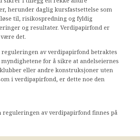
 sikrer i tillegg en rekke andre
r, herunder daglig kursfastsettelse som
løse til, risikospredning og fyldig
ringer og resultater. Verdipapirfond er
 være det.
 reguleringen av verdipapirfond betraktes
 myndighetene for å sikre at andelseiernes
sjeklubber eller andre konstruksjoner uten
som i verdipapirfond, er dette noe den
 reguleringen av verdipapirfond finnes på