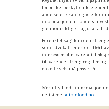
Reguleringen av verdipapirfond
forbrukerbeskyttende elemente
andelseiere kan tegne eller inn
informasjon om fondets investe
gjennomsiktige – og skal alltid
Forenklet sagt kan den strenge
som advokattjenester utført av
interesser blir ivaretatt. I ak
tilsvarende streng regulering 
enkelte selv må passe på.
Mer utfyllende informasjon om
nettstedet
altomfond.no.