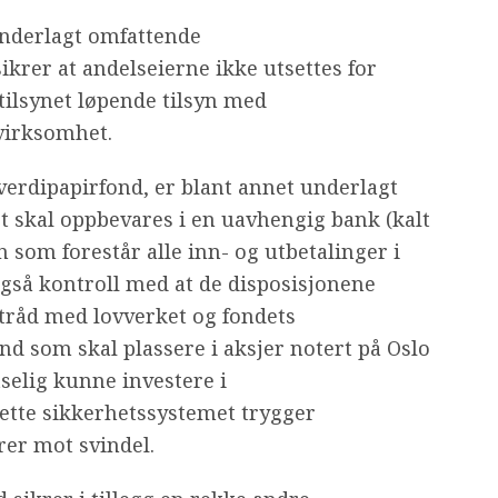
underlagt omfattende
rer at andelseierne ikke utsettes for
ttilsynet løpende tilsyn med
virksomhet.
 verdipapirfond, er blant annet underlagt
et skal oppbevares i en uavhengig bank (kalt
 som forestår alle inn- og utbetalinger i
gså kontroll med at de disposisjonene
 tråd med lovverket og fondets
nd som skal plassere i aksjer notert på Oslo
tselig kunne investere i
Dette sikkerhetssystemet trygger
rer mot svindel.