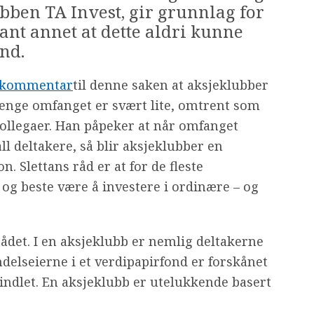
bben TA Invest, gir grunnlag for
ant annet at dette aldri kunne
ond.
kommentar
til denne saken at aksjeklubber
 lenge omfanget er svært lite, omtrent som
 kollegaer. Han påpeker at når omfanget
all deltakere, så blir aksjeklubber en
. Slettans råd er at for de fleste
 og beste være å investere i ordinære – og
rådet. I en aksjeklubb er nemlig deltakerne
ndelseierne i et verdipapirfond er forskånet
svindlet. En aksjeklubb er utelukkende basert