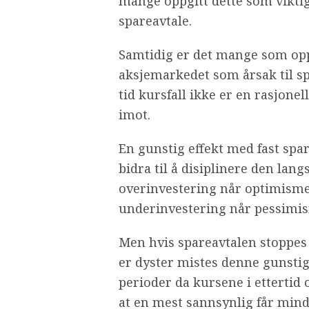
mange oppgitt dette som viktige
spareavtale.
Samtidig er det mange som oppg
aksjemarkedet som årsak til sp
tid kursfall ikke er en rasjonel
imot.
En gunstig effekt med fast spar
bidra til å disiplinere den lan
overinvestering når optimisme
underinvestering når pessimis
Men hvis spareavtalen stoppes
er dyster mistes denne gunstige
perioder da kursene i ettertid
at en mest sannsynlig får min