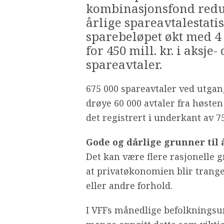
kombinasjonsfond redus
årlige spareavtalestati
sparebeløpet økt med 4
for 450 mill. kr. i aks
spareavtaler.
675 000 spareavtaler ved utga
drøye 60 000 avtaler fra høsten
det registrert i underkant av 7
Gode og dårlige grunner til 
Det kan være flere rasjonelle g
at privatøkonomien blir trang
eller andre forhold.
I VFFs månedlige befolkningsu