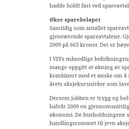
hadde holdt fast ved spareavtal
Øker sparebeløpet
Samtidig som antallet spareavt
gjenværende spareavtalene. Gj
2009 på 663 kroner. Det er høy
I VFFs månedlige befolkningsu
mange oppgitt at økning av sp
kombinert med et ønske om å sp
årets aksjekursnivåer som lave 
Dersom jobben er trygg og hels
halvår 2009 en gjennomsnittl
økonomi. De husholdningene so
handlingsrommet til jevn aksje