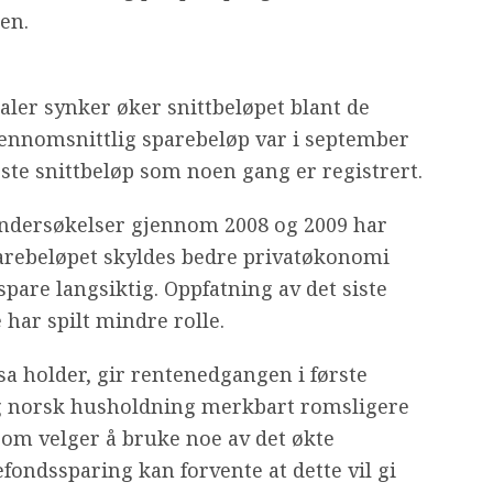
en.
aler synker øker snittbeløpet blant de
ennomsnittlig sparebeløp var i september
este snittbeløp som noen gang er registrert.
ndersøkelser gjennom 2008 og 2009 har
arebeløpet skyldes bedre privatøkonomi
are langsiktig. Oppfatning av det siste
har spilt mindre rolle.
a holder, gir rentenedgangen i første
ig norsk husholdning merkbart romsligere
m velger å bruke noe av det økte
fondssparing kan forvente at dette vil gi