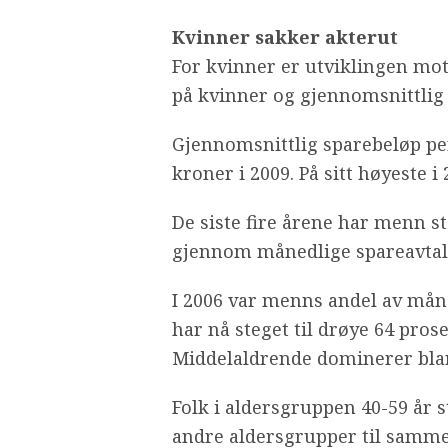
Kvinner sakker akterut
For kvinner er utviklingen mots
på kvinner og gjennomsnittlig 
Gjennomsnittlig sparebeløp per
kroner i 2009. På sitt høyeste i
De siste fire årene har menn st
gjennom månedlige spareavtal
I 2006 var menns andel av måne
har nå steget til drøye 64 prose
Middelaldrende dominerer bla
Folk i aldersgruppen 40-59 år 
andre aldersgrupper til sammen