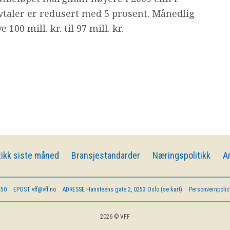
avtaler er redusert med 5 prosent. Månedlig
100 mill. kr. til 97 mill. kr.
ikk siste måned
Bransjestandarder
Næringspolitikk
A
 50
EPOST
vff@vff.no
ADRESSE
Hansteens gate 2, 0253 Oslo (se kart)
Personvernpolic
2026 © VFF