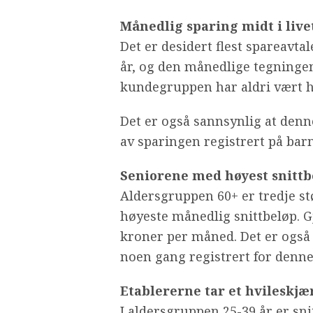
Månedlig sparing midt i live
Det er desidert flest spareavta
år, og den månedlige tegningen
kundegruppen har aldri vært h
Det er også sannsynlig at denn
av sparingen registrert på bar
Seniorene med høyest snittb
Aldersgruppen 60+ er tredje s
høyeste månedlig snittbeløp. G
kroner per måned. Det er også
noen gang registrert for denn
Etablererne tar et hvileskjæ
I aldersgruppen 25-39 år er sni