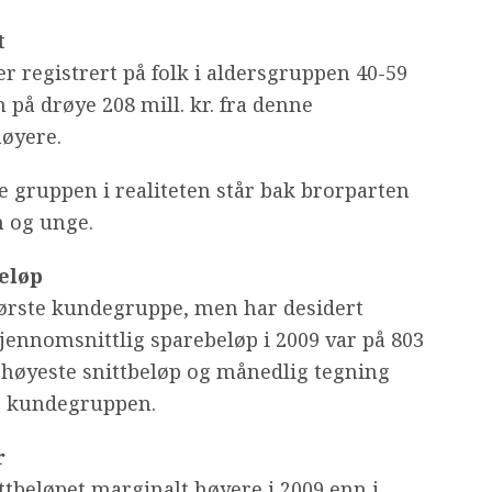
t
ler registrert på folk i aldersgruppen 40-59
 på drøye 208 mill. kr. fra denne
øyere.
e gruppen i realiteten står bak brorparten
n og unge.
eløp
tørste kundegruppe, men har desidert
jennomsnittlig sparebeløp i 2009 var på 803
 høyeste snittbeløp og månedlig tegning
e kundegruppen.
r
ttbeløpet marginalt høyere i 2009 enn i