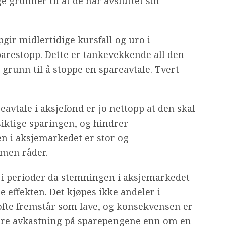
 grunner til at de har avsluttet sin
ir midlertidige kursfall og uro i
arestopp. Dette er tankevekkende all den
l grunn til å stoppe en spareavtale. Tvert
eavtale i aksjefond er jo nettopp at den skal
gsiktige sparingen, og hindrer
n i aksjemarkedet er stor og
men råder.
 i perioder da stemningen i aksjemarkedet
 effekten. Det kjøpes ikke andeler i
 ofte fremstår som lave, og konsekvensen er
dre avkastning på sparepengene enn om en